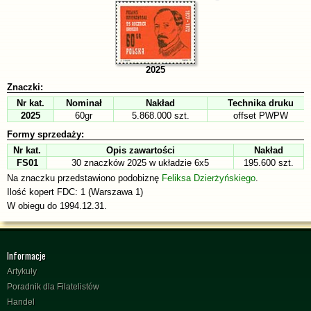
2025
Znaczki:
Nr kat.
Nominał
Nakład
Technika druku
2025
60gr
5.868.000 szt.
offset PWPW
Formy sprzedaży:
Nr kat.
Opis zawartości
Nakład
FS01
30 znaczków 2025 w układzie 6x5
195.600 szt.
Na znaczku przedstawiono podobiznę
Feliksa Dzierżyńskiego
.
Ilość kopert FDC: 1 (Warszawa 1)
W obiegu do 1994.12.31.
Informacje
Artykuły
Poradnik dla Filatelistów
Handel