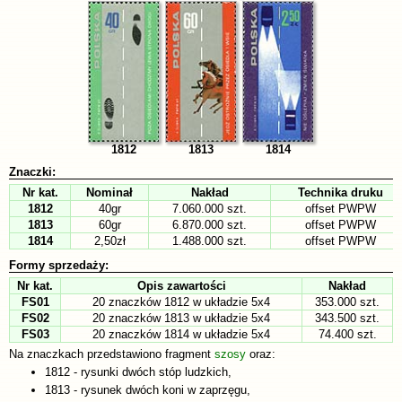
1812
1813
1814
Znaczki:
Nr kat.
Nominał
Nakład
Technika druku
1812
40gr
7.060.000 szt.
offset PWPW
1813
60gr
6.870.000 szt.
offset PWPW
1814
2,50zł
1.488.000 szt.
offset PWPW
Formy sprzedaży:
Nr kat.
Opis zawartości
Nakład
FS01
20 znaczków 1812 w układzie 5x4
353.000 szt.
FS02
20 znaczków 1813 w układzie 5x4
343.500 szt.
FS03
20 znaczków 1814 w układzie 5x4
74.400 szt.
Na znaczkach przedstawiono fragment
szosy
oraz:
1812 - rysunki dwóch stóp ludzkich,
1813 - rysunek dwóch koni w zaprzęgu,