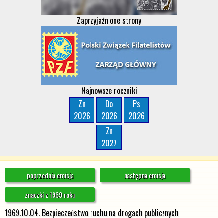
Zaprzyjaźnione strony
Najnowsze roczniki
Zn
Do
Ps
2026
2026
2026
Zn
2027
poprzednia emisja
następna emisja
znaczki z 1969 roku
1969.10.04. Bezpieczeństwo ruchu na drogach publicznych