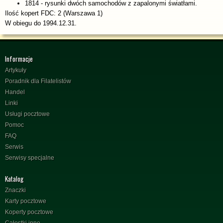
1814 - rysunki dwóch samochodów z zapalonymi światłami.
Ilość kopert FDC: 2 (Warszawa 1)
W obiegu do 1994.12.31.
Informacje
Artykuły
Poradnik dla Filatelistów
Handel
Linki
Usługi pocztowe
Pomoc
FAQ
Serwis
Serwisy specjalne
Katalog
Znaczki
Karty pocztowe
Koperty pocztowe
Całostki inne