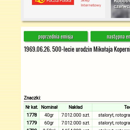
poprzednia emisja
następna em
1969.06.26. 500-lecie urodzin Mikołaja Kopern
Znaczki:
Nr kat.
Nominał
Nakład
Te
1778
40gr
7.012.000 szt.
staloryt, rotog
1779
60gr
7.012.000 szt.
staloryt, rotog