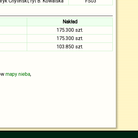
ryk Chyliński, ryt B. Kowalska
FS03
Nakład
175.300 szt.
175.300 szt.
103.850 szt.
ków
mapy nieba
,