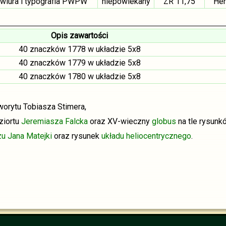
rawiura i typografia PWPW
niepowlekany
ZR 11,75
Hen
Opis zawartości
40 znaczków 1778 w układzie 5x8
40 znaczków 1779 w układzie 5x8
40 znaczków 1780 w układzie 5x8
orytu Tobiasza Stimera,
ziortu
Jeremiasza Falcka
oraz XV-wieczny
globus
na tle rysun
zu
Jana Matejki
oraz rysunek
układu heliocentrycznego
.