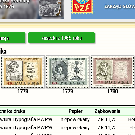
isja
znaczki z 1969 roku
ika
1778
1779
1780
chnika druku
Papier
Ząbkowanie
rawiura i typografia PWPW
niepowlekany
ZR 11,75
Hen
rawiura i typografia PWPW
niepowlekany
ZR 11,75
He