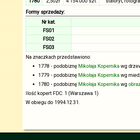
1780
2,50zł
4.154.000 szt.
staloryt, rotog
Formy sprzedaży:
Nr kat.
FS01
FS02
FS03
Na znaczkach przedstawiono:
1778 - podobiznę
Mikołaja Kopernika
wg drzew
1779 - podobiznę
Mikołaja Kopernika
wg mied
1780 - podobiznę
Mikołaja Kopernika
wg
obra
Ilość kopert FDC: 1 (Warszawa 1)
W obiegu do 1994.12.31.