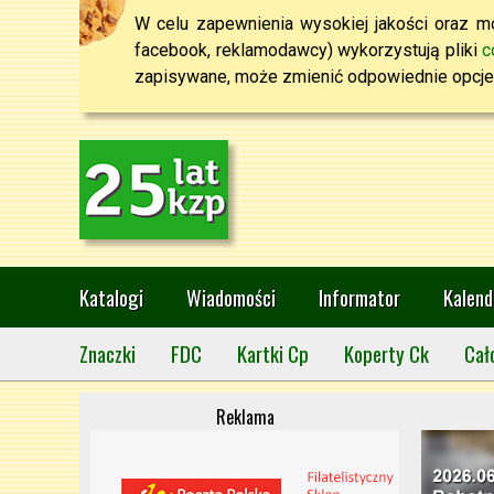
W celu zapewnienia wysokiej jakości oraz mo
facebook, reklamodawcy) wykorzystują pliki
c
zapisywane, może zmienić odpowiednie opcje 
Katalogi
Wiadomości
Informator
Kalend
Znaczki
FDC
Kartki Cp
Koperty Ck
Cał
Reklama