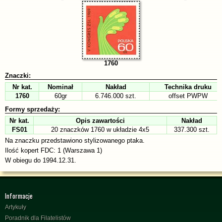
1760
Znaczki:
Nr kat.
Nominał
Nakład
Technika druku
1760
60gr
6.746.000 szt.
offset PWPW
Formy sprzedaży:
Nr kat.
Opis zawartości
Nakład
FS01
20 znaczków 1760 w układzie 4x5
337.300 szt.
Na znaczku przedstawiono stylizowanego ptaka.
Ilość kopert FDC: 1 (Warszawa 1)
W obiegu do 1994.12.31.
Informacje
Artykuły
Poradnik dla Filatelistów