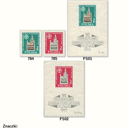
784
785
FS01
FS02
Znaczki: