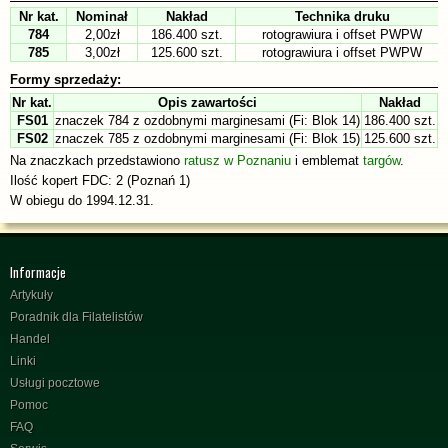
Nr kat.
Nominał
Nakład
Technika druku
784
2,00zł
186.400 szt.
rotograwiura i offset PWPW
785
3,00zł
125.600 szt.
rotograwiura i offset PWPW
Formy sprzedaży:
Nr kat.
Opis zawartości
Nakład
FS01
znaczek 784 z ozdobnymi marginesami (Fi: Blok 14)
186.400 szt.
FS02
znaczek 785 z ozdobnymi marginesami (Fi: Blok 15)
125.600 szt.
Na znaczkach przedstawiono
ratusz w Poznaniu
i emblemat
targów
.
Ilość kopert FDC: 2 (Poznań 1)
W obiegu do 1994.12.31.
Informacje
Artykuły
Poradnik dla Filatelistów
Handel
Linki
Usługi pocztowe
Pomoc
FAQ