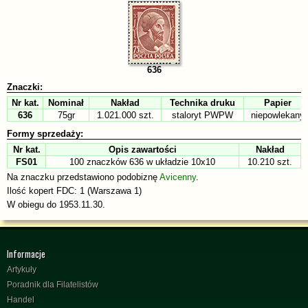
636
Znaczki:
Nr kat.
Nominał
Nakład
Technika druku
Papier
636
75gr
1.021.000 szt.
staloryt PWPW
niepowlekany
Formy sprzedaży:
Nr kat.
Opis zawartości
Nakład
FS01
100 znaczków 636 w układzie 10x10
10.210 szt.
Na znaczku przedstawiono podobiznę
Avicenny
.
Ilość kopert FDC: 1 (Warszawa 1)
W obiegu do 1953.11.30.
Informacje
Artykuły
Poradnik dla Filatelistów
Handel