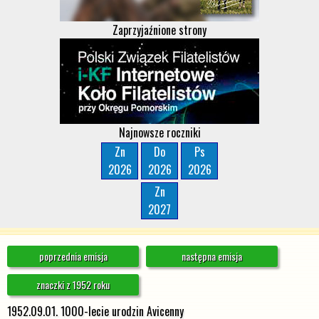
Zaprzyjaźnione strony
Najnowsze roczniki
Zn
Do
Ps
2026
2026
2026
Zn
2027
poprzednia emisja
następna emisja
znaczki z 1952 roku
1952.09.01. 1000-lecie urodzin Avicenny