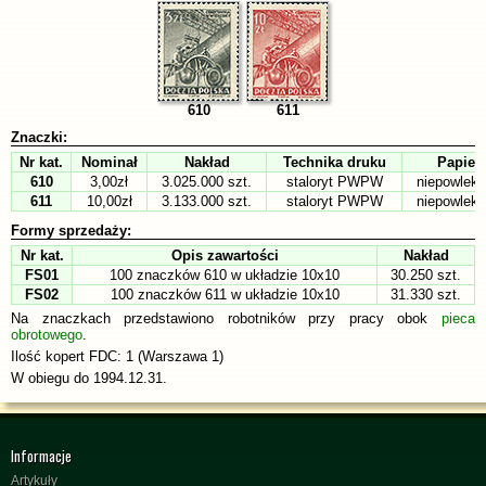
610
611
Znaczki:
Nr kat.
Nominał
Nakład
Technika druku
Papier
610
3,00zł
3.025.000 szt.
staloryt PWPW
niepowlek
611
10,00zł
3.133.000 szt.
staloryt PWPW
niepowlek
Formy sprzedaży:
Nr kat.
Opis zawartości
Nakład
FS01
100 znaczków 610 w układzie 10x10
30.250 szt.
FS02
100 znaczków 611 w układzie 10x10
31.330 szt.
Na znaczkach przedstawiono robotników przy pracy obok
pieca
obrotowego
.
Ilość kopert FDC: 1 (Warszawa 1)
W obiegu do 1994.12.31.
Informacje
Artykuły