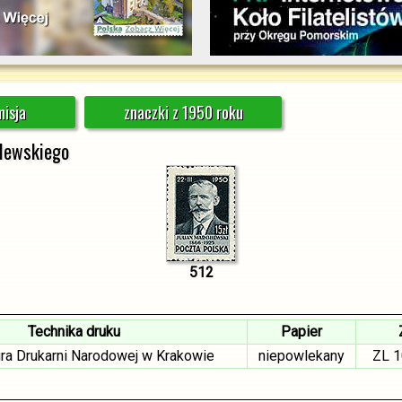
isja
znaczki z 1950 roku
hlewskiego
512
Technika druku
Papier
ura Drukarni Narodowej w Krakowie
niepowlekany
ZL 1