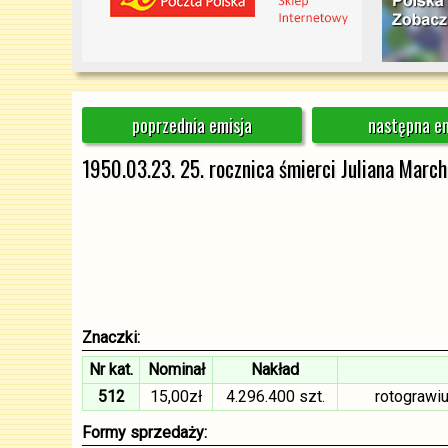
poprzednia emisja
następna em
1950.03.23. 25. rocznica śmierci Juliana Marc
Znaczki:
Nr kat.
Nominał
Nakład
512
15,00zł
4.296.400 szt.
rotograwi
Formy sprzedaży: