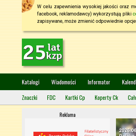
W celu zapewnienia wysokiej jakości oraz mo
facebook, reklamodawcy) wykorzystują pliki
c
zapisywane, może zmienić odpowiednie opcje 
Katalogi
Wiadomości
Informator
Kalend
Znaczki
FDC
Kartki Cp
Koperty Ck
Cał
Reklama