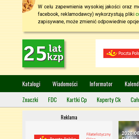
W celu zapewnienia wysokiej jakości oraz mo
facebook, reklamodawcy) wykorzystują pliki
c
zapisywane, może zmienić odpowiednie opcje 
Katalogi
Wiadomości
Informator
Kalend
Znaczki
FDC
Kartki Cp
Koperty Ck
Cał
Reklama