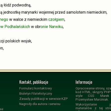
ką łódź podwodną,
ą jednostkę marynarki wojennej przed samolotem niemieckim,
rnego
w walce z niemieckim
czołgiem
,
ów Podhalańskich
w obr
onie Narwiku
,
ji polskich wojsk,
yn,
Kontakt, publikacje
Informacje
Formularz kontaktowy
Opracowanie strony, sza
kod HTML, skrypty PHP i
Biuletyn Filatelistyczny
style CSS: Marek 
Zasady publikacji w serwisie KZP
Przemysław Marciniak.
Nagrody dla autora i serwisu
Wykorzystanie jak
materiałów z tej str
owe