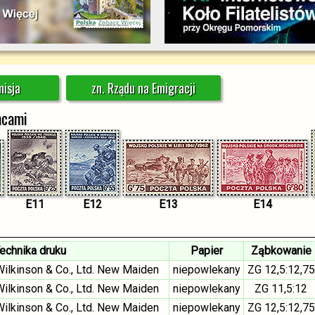
isja
zn. Rządu na Emigracji
mcami
E11
E12
E13
E14
echnika druku
Papier
Ząbkowanie
 Wilkinson & Co., Ltd. New Maiden
niepowlekany
ZG 12,5:12,75
 Wilkinson & Co., Ltd. New Maiden
niepowlekany
ZG 11,5:12
 Wilkinson & Co., Ltd. New Maiden
niepowlekany
ZG 12,5:12,75