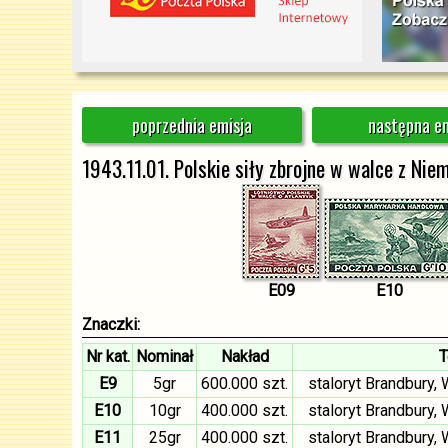
poprzednia emisja
następna em
1943.11.01. Polskie siły zbrojne w walce z Nie
E09
E10
Znaczki:
Nr kat.
Nominał
Nakład
T
E9
5gr
600.000 szt.
staloryt Brandbury,
E10
10gr
400.000 szt.
staloryt Brandbury,
E11
25gr
400.000 szt.
staloryt Brandbury,