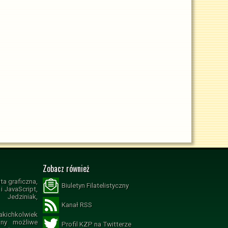
Zobacz również
ta graficzna,
Biuletyn Filatelistyczny
 JavaScript,
Jedziniak,
Kanał RSS
ichkolwiek
ony możliwe
Profil KZP na Twitterze