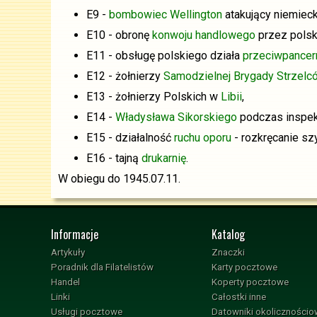
E9 -
bombowiec
Wellington
atakujący niemiec
E10 - obronę
konwoju handlowego
przez polsk
E11 - obsługę polskiego działa
przeciwpance
E12 - żołnierzy
Samodzielnej Brygady Strzelc
E13 - żołnierzy Polskich w
Libii
,
E14 -
Władysława Sikorskiego
podczas inspekc
E15 - działalność
ruchu oporu
- rozkręcanie sz
E16 - tajną
drukarnię
.
W obiegu do 1945.07.11.
Informacje
Katalog
Artykuły
Znaczki
Poradnik dla Filatelistów
Karty pocztowe
Handel
Koperty pocztowe
Linki
Całostki inne
Usługi pocztowe
Datowniki okoliczności