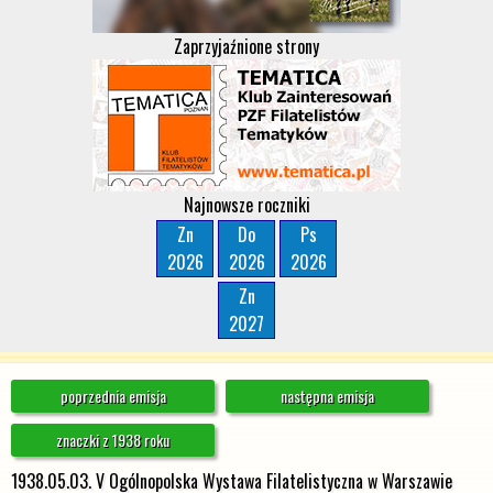
Zaprzyjaźnione strony
Najnowsze roczniki
Zn
Do
Ps
2026
2026
2026
Zn
2027
poprzednia emisja
następna emisja
znaczki z 1938 roku
1938.05.03. V Ogólnopolska Wystawa Filatelistyczna w Warszawie