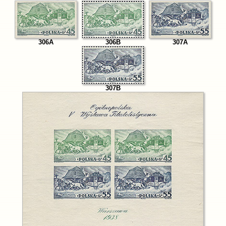
306A
306B
307A
307B