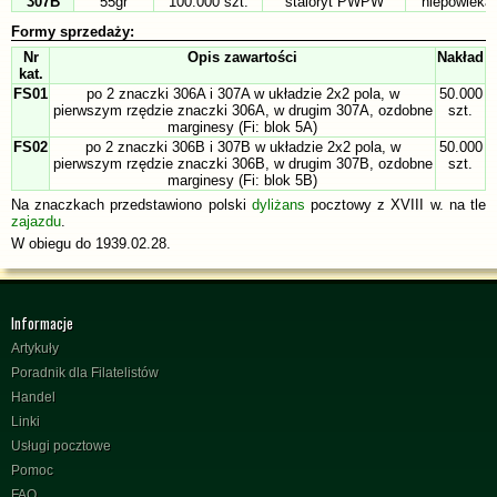
307B
55gr
100.000 szt.
staloryt PWPW
niepowleka
Formy sprzedaży:
Nr
Opis zawartości
Nakład
kat.
FS01
po 2 znaczki 306A i 307A w układzie 2x2 pola, w
50.000
pierwszym rzędzie znaczki 306A, w drugim 307A, ozdobne
szt.
marginesy (Fi: blok 5A)
FS02
po 2 znaczki 306B i 307B w układzie 2x2 pola, w
50.000
pierwszym rzędzie znaczki 306B, w drugim 307B, ozdobne
szt.
marginesy (Fi: blok 5B)
Na znaczkach przedstawiono polski
dyliżans
pocztowy z XVIII w. na tle
zajazdu
.
W obiegu do 1939.02.28.
Informacje
Artykuły
Poradnik dla Filatelistów
Handel
Linki
Usługi pocztowe
Pomoc
FAQ