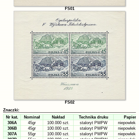
FS01
FS02
Znaczki:
Nr kat.
Nominał
Nakład
Technika druku
Papier
306A
45gr
100.000 szt.
staloryt PWPW
niepowleka
306B
45gr
100.000 szt.
staloryt PWPW
niepowleka
307A
55gr
100.000 szt.
staloryt PWPW
niepowleka