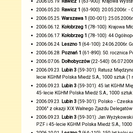
2006.05.19.
Rawicz 1
(63-900): Krajowa Wystaw
2006.05.20.
Rawicz 1
(63-900): 20.05.2006r. -
2006.05.25.
Warszawa 1
(00-001): 25.05.2006r
2006.06.12.
Kołobrzeg 1
(78-100): Krajowa Mło
2006.06.17.
Kołobrzeg 1
(78-100): 44 Ogólnopo
2006.06.24.
Leszno 1
(64-100): 24.06.2006r. G
2006.06.28.
Poznań 1
(61-890): 50. rocznica 
2006.07.06.
Dołhobyczów
(22-540): 06.07.2006
2006.09.23.
Lubin 3
(59-301): Ratusz Międzyna
lecie KGHM Polska Miedź S.A., 1000 sztuk (1 r
2006.09.23.
Lubin 3
(59-301): 45 lat KGHM Mię
45-lecie KGHM Polska Miedź S.A., 1000 sztuk 
2006.09.23.
Lubin 3
(59-301): Polsko - Czeska
2006" z okazji XIX Walnego Zjazdu Delegatów 
2006.09.23.
Lubin 3
(59-301): Jan Wyżykowski 
PZF i 45-lecie KGHM Polska Miedź S.A., 1000 s
2006.10.01.
Leszno 2
(64-110): 150 lat kolei 