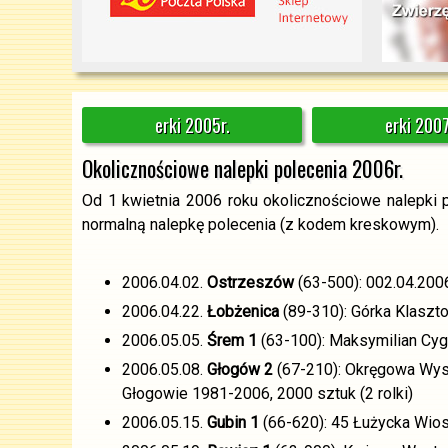
erki 2005r.
erki 2007
Okolicznościowe nalepki polecenia 2006r.
Od 1 kwietnia 2006 roku okolicznościowe nalepki
normalną nalepkę polecenia (z kodem kreskowym).
2006.04.02.
Ostrzeszów
(63-500): 002.04.2006r
2006.04.22.
Łobżenica
(89-310): Górka Klaszto
2006.05.05.
Śrem 1
(63-100): Maksymilian Cyga
2006.05.08.
Głogów 2
(67-210): Okręgowa Wyst
Głogowie 1981-2006, 2000 sztuk (2 rolki)
2006.05.15.
Gubin 1
(66-620): 45 Łużycka Wiosn