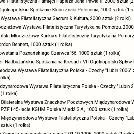
a Filatelistyczna Pamięci Papieża Jana Pawła II, 2000 sztuk (2 
 Ogólnopolskie Spotkanie Klubu Znaki Polecenia, 1000 sztuk (1 ro
.Wystawa Filatelistyczna Sacrum & Kultura, 2000 sztuk (2 rolki)
dzieżowa Wystawa Filatelistyczna Turystyka na Pomorzu, 2000 s
lski Młodzieżowy Konkurs Filatelistyczny Turystyka na Pomorzu,
ordon Bennett, 1000 sztuk (1 rolka)
Powstania Poznańskiego Czerwca '56, 1000 sztuk (1 rolka)
r. Nadbużańskie Spotkania na Kresach. VII Ogólnopolski Spływ Ka
rodowa Wystawa Filatelistyczna Polska - Czechy "Lubin 2006" 
olka)
dzynarodowa Wystawa Filatelistyczna Polska - Czechy "Lubin 2
(1 rolka)
 Bilateralna Wystawa Znaczków Pocztowych Międzynarodowa Wy
PZF i 45-lecie KGHM Polska Miedź S.A., 1000 sztuk (1 rolka)
Międzynarodowa Wystawa Filatelistyczna Polska - Czechy "Lub
ztuk (1 rolka)
na Ziemi Leszczyńskiej Leszno 2 01.10.2006, 1000 sztuk (1 rolka