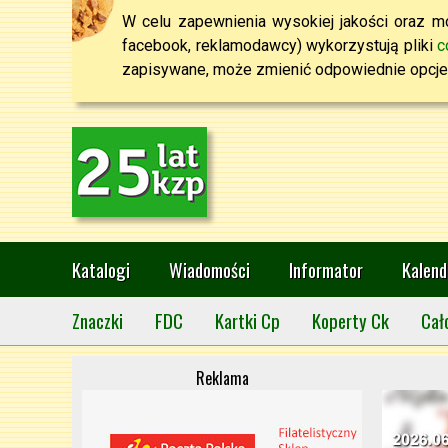
W celu zapewnienia wysokiej jakości oraz mo
facebook, reklamodawcy) wykorzystują pliki
c
zapisywane, może zmienić odpowiednie opcje 
Katalogi
Wiadomości
Informator
Kalend
Znaczki
FDC
Kartki Cp
Koperty Ck
Cał
Reklama