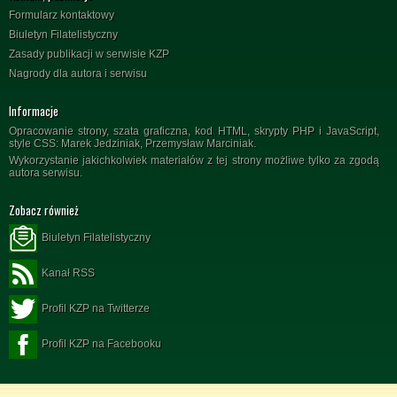
Formularz kontaktowy
Biuletyn Filatelistyczny
Zasady publikacji w serwisie KZP
Nagrody dla autora i serwisu
Informacje
Opracowanie strony, szata graficzna, kod HTML, skrypty PHP i JavaScript,
style CSS: Marek Jedziniak, Przemysław Marciniak.
Wykorzystanie jakichkolwiek materiałów z tej strony możliwe tylko za zgodą
autora serwisu.
Zobacz również
Biuletyn Filatelistyczny
Kanał RSS
Profil KZP na Twitterze
Profil KZP na Facebooku