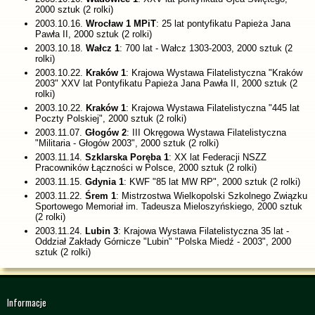
2000 sztuk (2 rolki)
2003.10.16.
Wrocław 1 MPiT
: 25 lat pontyfikatu Papieża Jana
Pawła II, 2000 sztuk (2 rolki)
2003.10.18.
Wałcz 1
: 700 lat - Wałcz 1303-2003, 2000 sztuk (2
rolki)
2003.10.22.
Kraków 1
: Krajowa Wystawa Filatelistyczna "Kraków
2003" XXV lat Pontyfikatu Papieża Jana Pawła II, 2000 sztuk (2
rolki)
2003.10.22.
Kraków 1
: Krajowa Wystawa Filatelistyczna "445 lat
Poczty Polskiej", 2000 sztuk (2 rolki)
2003.11.07.
Głogów 2
: III Okręgowa Wystawa Filatelistyczna
"Militaria - Głogów 2003", 2000 sztuk (2 rolki)
2003.11.14.
Szklarska Poręba 1
: XX lat Federacji NSZZ
Pracowników Łączności w Polsce, 2000 sztuk (2 rolki)
2003.11.15.
Gdynia 1
: KWF "85 lat MW RP", 2000 sztuk (2 rolki)
2003.11.22.
Śrem 1
: Mistrzostwa Wielkopolski Szkolnego Związku
Sportowego Memoriał im. Tadeusza Mieloszyńskiego, 2000 sztuk
(2 rolki)
2003.11.24.
Lubin 3
: Krajowa Wystawa Filatelistyczna 35 lat -
Oddział Zakłady Górnicze "Lubin" "Polska Miedź - 2003", 2000
sztuk (2 rolki)
Informacje