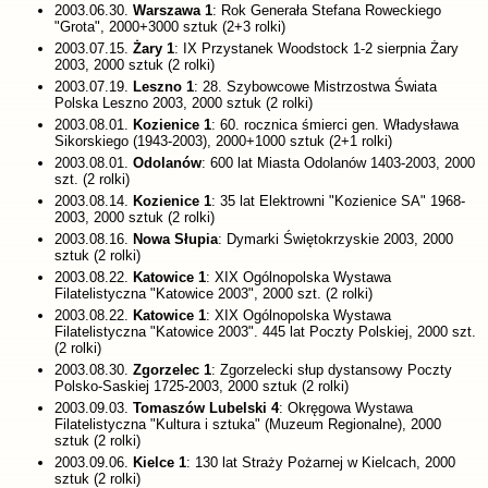
2003.06.30.
Warszawa 1
: Rok Generała Stefana Roweckiego
"Grota", 2000+3000 sztuk (2+3 rolki)
2003.07.15.
Żary 1
: IX Przystanek Woodstock 1-2 sierpnia Żary
2003, 2000 sztuk (2 rolki)
2003.07.19.
Leszno 1
: 28. Szybowcowe Mistrzostwa Świata
Polska Leszno 2003, 2000 sztuk (2 rolki)
2003.08.01.
Kozienice 1
: 60. rocznica śmierci gen. Władysława
Sikorskiego (1943-2003), 2000+1000 sztuk (2+1 rolki)
2003.08.01.
Odolanów
: 600 lat Miasta Odolanów 1403-2003, 2000
szt. (2 rolki)
2003.08.14.
Kozienice 1
: 35 lat Elektrowni "Kozienice SA" 1968-
2003, 2000 sztuk (2 rolki)
2003.08.16.
Nowa Słupia
: Dymarki Świętokrzyskie 2003, 2000
sztuk (2 rolki)
2003.08.22.
Katowice 1
: XIX Ogólnopolska Wystawa
Filatelistyczna "Katowice 2003", 2000 szt. (2 rolki)
2003.08.22.
Katowice 1
: XIX Ogólnopolska Wystawa
Filatelistyczna "Katowice 2003". 445 lat Poczty Polskiej, 2000 szt.
(2 rolki)
2003.08.30.
Zgorzelec 1
: Zgorzelecki słup dystansowy Poczty
Polsko-Saskiej 1725-2003, 2000 sztuk (2 rolki)
2003.09.03.
Tomaszów Lubelski 4
: Okręgowa Wystawa
Filatelistyczna "Kultura i sztuka" (Muzeum Regionalne), 2000
sztuk (2 rolki)
2003.09.06.
Kielce 1
: 130 lat Straży Pożarnej w Kielcach, 2000
sztuk (2 rolki)