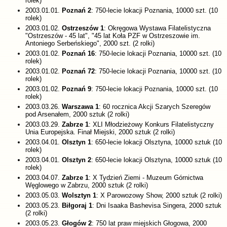
rolek)
2003.01.01.
Poznań 2
: 750-lecie lokacji Poznania, 10000 szt. (10
rolek)
2003.01.02.
Ostrzeszów 1
: Okręgowa Wystawa Filatelistyczna
"Ostrzeszów - 45 lat", "45 lat Koła PZF w Ostrzeszowie im.
Antoniego Serbeńskiego", 2000 szt. (2 rolki)
2003.01.02.
Poznań 16
: 750-lecie lokacji Poznania, 10000 szt. (10
rolek)
2003.01.02.
Poznań 72
: 750-lecie lokacji Poznania, 10000 szt. (10
rolek)
2003.01.02.
Poznań 9
: 750-lecie lokacji Poznania, 10000 szt. (10
rolek)
2003.03.26.
Warszawa 1
: 60 rocznica Akcji Szarych Szeregów
pod Arsenałem, 2000 sztuk (2 rolki)
2003.03.29.
Zabrze 1
: XLI Młodzieżowy Konkurs Filatelistyczny
Unia Europejska. Finał Miejski, 2000 sztuk (2 rolki)
2003.04.01.
Olsztyn 1
: 650-lecie lokacji Olsztyna, 10000 sztuk (10
rolek)
2003.04.01.
Olsztyn 2
: 650-lecie lokacji Olsztyna, 10000 sztuk (10
rolek)
2003.04.07.
Zabrze 1
: X Tydzień Ziemi - Muzeum Górnictwa
Węglowego w Zabrzu, 2000 sztuk (2 rolki)
2003.05.03.
Wolsztyn 1
: X Parowozowy Show, 2000 sztuk (2 rolki)
2003.05.23.
Biłgoraj 1
: Dni Isaaka Bashevisa Singera, 2000 sztuk
(2 rolki)
2003.05.23.
Głogów 2
: 750 lat praw miejskich Głogowa, 2000