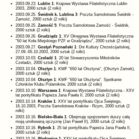
2003.09.23.
Lublin 1
: Krajowa Wystawa Filatelistyczna Lublin
2003, 2000 sztuk (2 rolki)
2003.09.25.
Świdnik k. Lublina 3
: Poczta Samolotowa Świdnik -
Zamość, 2000 sztuk (2 rolki)
2003.09.25.
Zamość 5
: Poczta Samolotowa Zamość - Świdnik,
2000 sztuk (2 rolki)
2003.09.26.
Grudziądz 1
: XV Okręgowa Wystawa Filatelistyczna
"50 lat Koła Miejskiego PZF w Grudziądzu", 2000 sztuk (2 rolki)
2003.09.27.
Gostyń Poznański 1
: Dni Kultury Chrześcijańskiej,
27.09.-05.10.2003, 2000 sztuk (2 rolki)
2003.10.03.
Czeladź 1
: 20 lat Stowarzyszenia Miłośników
Czeladzi, 2000 sztuk (2 rolki)
2003.10.04.
Olsztyn 1
: KWF "650 lat Olsztyna", (Olsztyn Zamek),
2000 sztuk (2 rolki)
2003.10.04.
Olsztyn 1
: KWF "650 lat Olsztyna". Spotkanie
Członków Klubu Polarników, 2000 sztuk (2 rolki)
2003.10.10.
Warszawa 1
: Krajowa Wystawa Filatelistyczna - XXV
lat pontyfikatu Papieża Jana Pawła II, 2000 sztuk (2 rolki)
2003.10.14.
Kraków 1
: XXV lat pontyfikatu Ojca Świętego,
16.10.2003, Poczta Samolotowa Kraków - Rzym, 2000 sztuk (2
rolki)
2003.10.16.
Bielsko-Biała 1
: Obejmuję spojrzeniem duszy całą
moją umiłowaną ojczyznę (Jan Paweł II), 2000 sztuk (2 rolki)
2003.10.16.
Rybnik 1
: 25 lat pontyfikatu Papieża Jana Pawła II,
2000 sztuk (2 rolki)
2003.10.16.
Wadowice 1
: XXV lat pontyfikatu Ojca Świętego,