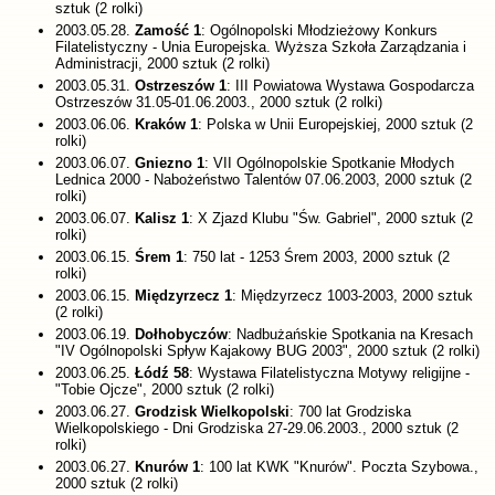
sztuk (2 rolki)
2003.05.28.
Zamość 1
: Ogólnopolski Młodzieżowy Konkurs
Filatelistyczny - Unia Europejska. Wyższa Szkoła Zarządzania i
Administracji, 2000 sztuk (2 rolki)
2003.05.31.
Ostrzeszów 1
: III Powiatowa Wystawa Gospodarcza
Ostrzeszów 31.05-01.06.2003., 2000 sztuk (2 rolki)
2003.06.06.
Kraków 1
: Polska w Unii Europejskiej, 2000 sztuk (2
rolki)
2003.06.07.
Gniezno 1
: VII Ogólnopolskie Spotkanie Młodych
Lednica 2000 - Nabożeństwo Talentów 07.06.2003, 2000 sztuk (2
rolki)
2003.06.07.
Kalisz 1
: X Zjazd Klubu "Św. Gabriel", 2000 sztuk (2
rolki)
2003.06.15.
Śrem 1
: 750 lat - 1253 Śrem 2003, 2000 sztuk (2
rolki)
2003.06.15.
Międzyrzecz 1
: Międzyrzecz 1003-2003, 2000 sztuk
(2 rolki)
2003.06.19.
Dołhobyczów
: Nadbużańskie Spotkania na Kresach
"IV Ogólnopolski Spływ Kajakowy BUG 2003", 2000 sztuk (2 rolki)
2003.06.25.
Łódź 58
: Wystawa Filatelistyczna Motywy religijne -
"Tobie Ojcze", 2000 sztuk (2 rolki)
2003.06.27.
Grodzisk Wielkopolski
: 700 lat Grodziska
Wielkopolskiego - Dni Grodziska 27-29.06.2003., 2000 sztuk (2
rolki)
2003.06.27.
Knurów 1
: 100 lat KWK "Knurów". Poczta Szybowa.,
2000 sztuk (2 rolki)