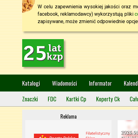
W celu zapewnienia wysokiej jakości oraz mo
facebook, reklamodawcy) wykorzystują pliki
c
zapisywane, może zmienić odpowiednie opcje 
Katalogi
Wiadomości
Informator
Kalend
Znaczki
FDC
Kartki Cp
Koperty Ck
Cał
Reklama