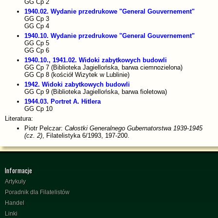
GG Cp 2
1940.02. Wydanie przedrukowe "General Gouvernement"
GG Cp 3
GG Cp 4
1940.10. Wydanie przedrukowe "General Gouvernement"
GG Cp 5
GG Cp 6
1940.10., 1941.02. Widoki zabytkowych budowli
GG Cp 7 (Biblioteka Jagiellońska, barwa ciemnozielona)
GG Cp 8 (kościół Wizytek w Lublinie)
1942. Widoki zabytkowych budowli
GG Cp 9 (Biblioteka Jagiellońska, barwa fioletowa)
1944.03. Portret A. Hitlera
GG Cp 10
Literatura:
Piotr Pelczar:
Całostki Generalnego Gubernatorstwa 1939-1945
(cz. 2)
, Filatelistyka 6/1993, 197-200.
Informacje
Artykuły
Poradnik dla Filatelistów
Handel
Linki