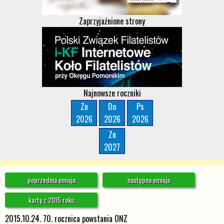
Zaprzyjaźnione strony
Najnowsze roczniki
Zn
Do
Ps
2026
2026
2026
Zn
2027
poprzednia emisja
następna emisja
karty z 2015 roku
2015.10.24. 70. rocznica powstania ONZ