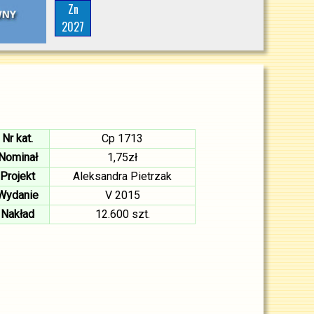
Zn
2027
Nr kat.
Cp 1713
Nominał
1,75zł
Projekt
Aleksandra Pietrzak
Wydanie
V 2015
Nakład
12.600 szt.