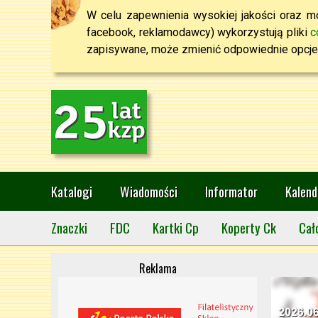
W celu zapewnienia wysokiej jakości oraz mo
facebook, reklamodawcy) wykorzystują pliki
c
zapisywane, może zmienić odpowiednie opcje 
Katalogi
Wiadomości
Informator
Kalend
Znaczki
FDC
Kartki Cp
Koperty Ck
Cał
Reklama