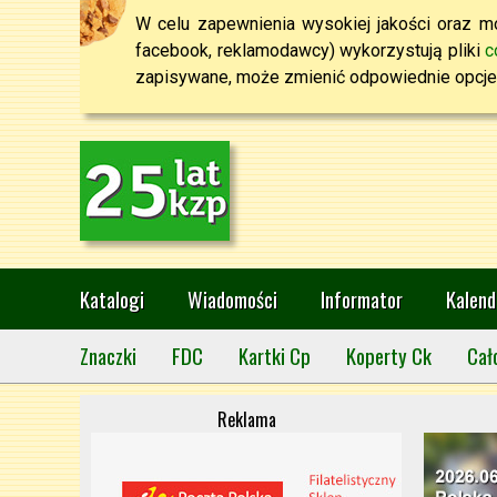
W celu zapewnienia wysokiej jakości oraz mo
facebook, reklamodawcy) wykorzystują pliki
c
zapisywane, może zmienić odpowiednie opcje 
Katalogi
Wiadomości
Informator
Kalend
Znaczki
FDC
Kartki Cp
Koperty Ck
Cał
Reklama