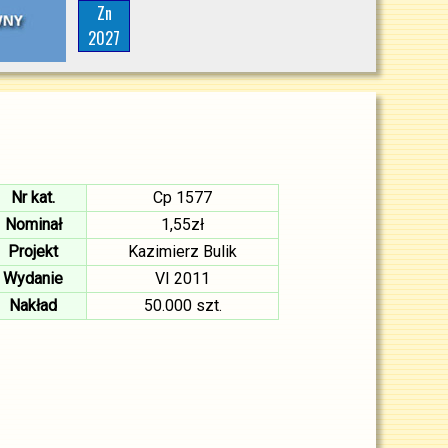
Zn
2027
Nr kat.
Cp 1577
Nominał
1,55zł
Projekt
Kazimierz Bulik
Wydanie
VI 2011
Nakład
50.000 szt.