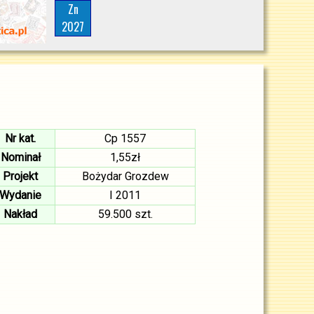
Zn
2027
Nr kat.
Cp 1557
Nominał
1,55zł
Projekt
Bożydar Grozdew
Wydanie
I 2011
Nakład
59.500 szt.