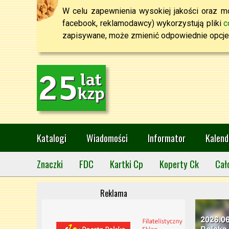
W celu zapewnienia wysokiej jakości oraz mo
facebook, reklamodawcy) wykorzystują pliki
c
zapisywane, może zmienić odpowiednie opcje 
Katalogi
Wiadomości
Informator
Kalend
Znaczki
FDC
Kartki Cp
Koperty Ck
Cał
Reklama