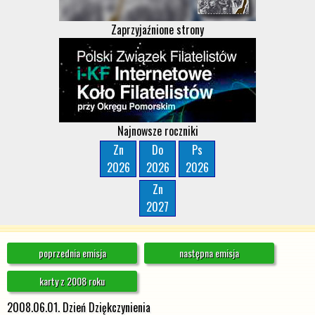
Zaprzyjaźnione strony
Najnowsze roczniki
Zn
Do
Ps
2026
2026
2026
Zn
2027
poprzednia emisja
następna emisja
karty z 2008 roku
2008.06.01. Dzień Dziękczynienia