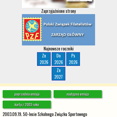
Zaprzyjaźnione strony
Najnowsze roczniki
Zn
Do
Ps
2026
2026
2026
Zn
2027
poprzednia emisja
następna emisja
karty z 2003 roku
2003.09.19. 50-lecie Szkolnego Związku Sportowego