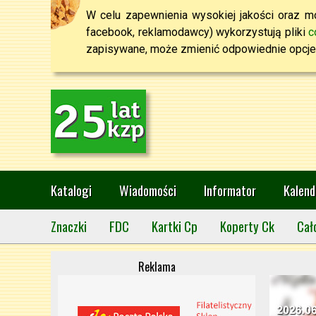
W celu zapewnienia wysokiej jakości oraz mo
facebook, reklamodawcy) wykorzystują pliki
c
zapisywane, może zmienić odpowiednie opcje 
Katalogi
Wiadomości
Informator
Kalend
Znaczki
FDC
Kartki Cp
Koperty Ck
Cał
Reklama