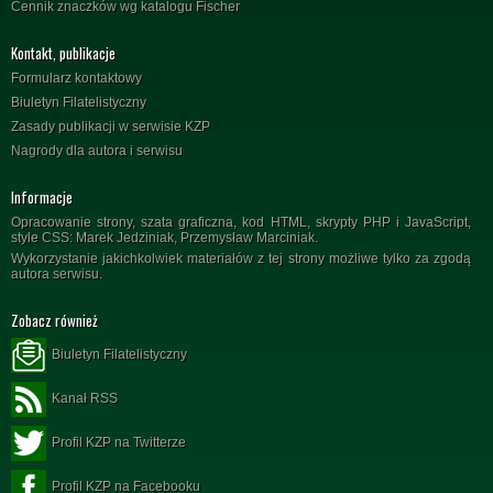
Cennik znaczków wg katalogu Fischer
Kontakt, publikacje
Formularz kontaktowy
Biuletyn Filatelistyczny
Zasady publikacji w serwisie KZP
Nagrody dla autora i serwisu
Informacje
Opracowanie strony, szata graficzna, kod HTML, skrypty PHP i JavaScript,
style CSS: Marek Jedziniak, Przemysław Marciniak.
Wykorzystanie jakichkolwiek materiałów z tej strony możliwe tylko za zgodą
autora serwisu.
Zobacz również
Biuletyn Filatelistyczny
Kanał RSS
Profil KZP na Twitterze
Profil KZP na Facebooku