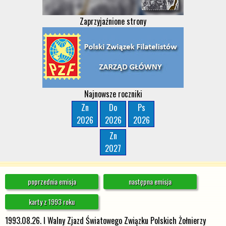
Zaprzyjaźnione strony
Najnowsze roczniki
Zn
Do
Ps
2026
2026
2026
Zn
2027
poprzednia emisja
następna emisja
karty z 1993 roku
1993.08.26. I Walny Zjazd Światowego Związku Polskich Żołnierzy