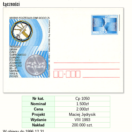
Łączności
Nr kat.
Cp 1050
Nominał
1.500zł
Cena
2.000zł
Projekt
Maciej Jędrysik
Wydanie
VIII 1993
Nakład
200.000 szt.
W obiegu do 1996.12.31.