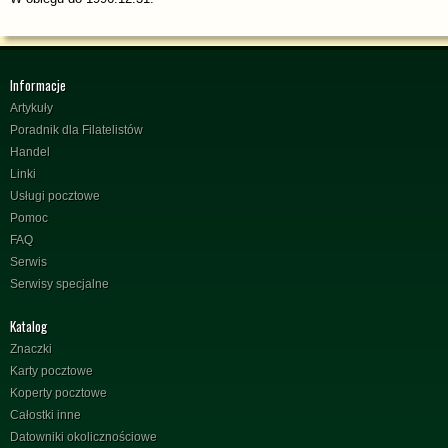
Informacje
Artykuły
Poradnik dla Filatelistów
Handel
Linki
Usługi pocztowe
Pomoc
FAQ
Serwis
Serwisy specjalne
Katalog
Znaczki
Karty pocztowe
Koperty pocztowe
Całostki inne
Datowniki okolicznościowe