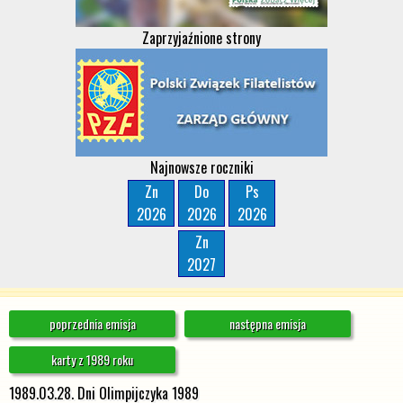
Zaprzyjaźnione strony
Najnowsze roczniki
Zn
Do
Ps
2026
2026
2026
Zn
2027
poprzednia emisja
następna emisja
karty z 1989 roku
1989.03.28. Dni Olimpijczyka 1989