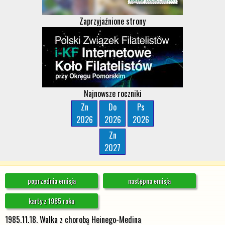
Zaprzyjaźnione strony
Najnowsze roczniki
Zn
Do
Ps
2026
2026
2026
Zn
2027
poprzednia emisja
następna emisja
karty z 1985 roku
1985.11.18. Walka z chorobą Heinego-Medina