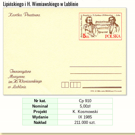
Lipińskiego i H. Wieniawskiego w Lublinie
Nr kat.
Cp 910
Nominał
5,00zł
Projekt
K. Kosmowski
Wydanie
IX 1985
Nakład
211.000 szt.