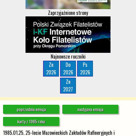
Zaprzyjaźnione strony
Najnowsze roczniki
Zn
Do
Ps
2026
2026
2026
Zn
2027
poprzednia emisja
następna emisja
karty z 1985 roku
1985.01.25. 25-lecie Mazowieckich Zakładów Rafineryjnych i