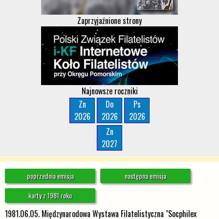
Zaprzyjaźnione strony
Najnowsze roczniki
Zn
Do
Ps
2026
2026
2026
Zn
2027
poprzednia emisja
następna emisja
karty z 1981 roku
1981.06.05. Międzynarodowa Wystawa Filatelistyczna "Socphilex