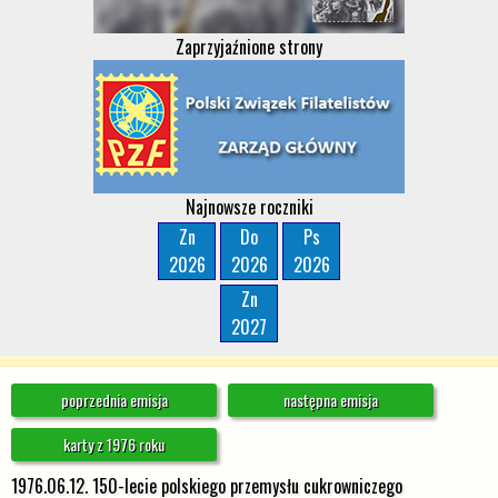
Zaprzyjaźnione strony
Najnowsze roczniki
Zn
Do
Ps
2026
2026
2026
Zn
2027
poprzednia emisja
następna emisja
karty z 1976 roku
1976.06.12. 150-lecie polskiego przemysłu cukrowniczego