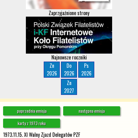
Zaprzyjaźnione strony
Najnowsze roczniki
Zn
Do
Ps
2026
2026
2026
Zn
2027
poprzednia emisja
następna emisja
karty z 1973 roku
1973.11.15. XI Walny Zjazd Delegatów PZF