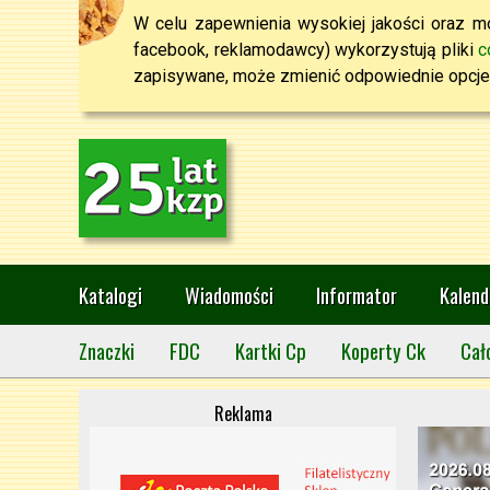
W celu zapewnienia wysokiej jakości oraz mo
facebook, reklamodawcy) wykorzystują pliki
c
zapisywane, może zmienić odpowiednie opcje 
Katalogi
Wiadomości
Informator
Kalend
Znaczki
FDC
Kartki Cp
Koperty Ck
Cał
Reklama