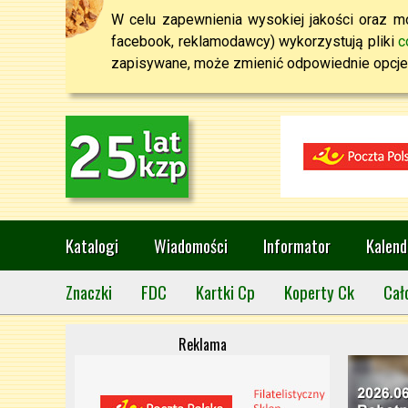
W celu zapewnienia wysokiej jakości oraz mo
facebook, reklamodawcy) wykorzystują pliki
c
zapisywane, może zmienić odpowiednie opcje 
Katalogi
Wiadomości
Informator
Kalend
Znaczki
FDC
Kartki Cp
Koperty Ck
Cał
Reklama