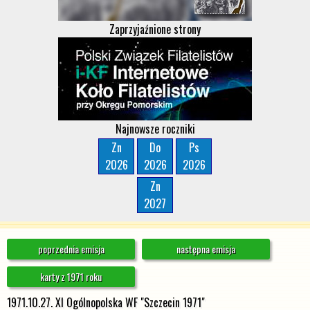
Zaprzyjaźnione strony
Najnowsze roczniki
Zn
Do
Ps
2026
2026
2026
Zn
2027
poprzednia emisja
następna emisja
karty z 1971 roku
1971.10.27. XI Ogólnopolska WF "Szczecin 1971"