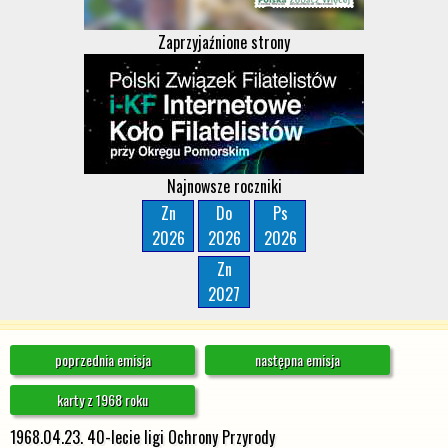
Zaprzyjaźnione strony
Najnowsze roczniki
Zn
Do
Ps
2026
2026
2026
Zn
2027
poprzednia emisja
następna emisja
karty z 1968 roku
1968.04.23. 40-lecie ligi Ochrony Przyrody