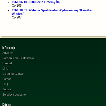
1961.06.10. 1000-lecie Przemyśla
Cp 206
1961.10.31. 40-lecie Spółdzielni Wydawniczej "Książka i
Wiedza"
Cp 207
Informacje
Artykuły
Poradnik dla Filatelistów
Handel
Linki
Usługi pocztowe
Pomoc
FAQ
Serwis
Serwisy specjalne
Katalog