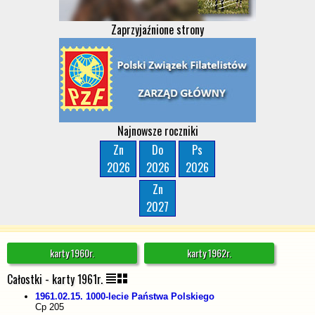
Zaprzyjaźnione strony
Najnowsze roczniki
Zn
Do
Ps
2026
2026
2026
Zn
2027
karty 1960r.
karty 1962r.
Całostki - karty 1961r.
1961.02.15. 1000-lecie Państwa Polskiego
Cp 205