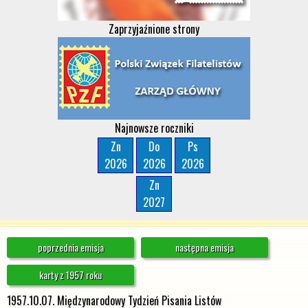
Zaprzyjaźnione strony
Najnowsze roczniki
Zn
Do
Ps
2026
2026
2026
Zn
2027
poprzednia emisja
następna emisja
karty z 1957 roku
1957.10.07. Międzynarodowy Tydzień Pisania Listów