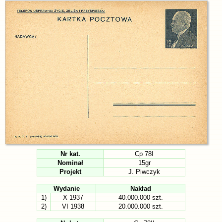
Nr kat.
Cp 78I
Nominał
15gr
Projekt
J. Piwczyk
Wydanie
Nakład
1)
X 1937
40.000.000 szt.
2)
VI 1938
20.000.000 szt.