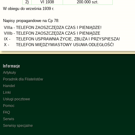
2)
VI 1938
200.000 szt.
W obiegu do września 1939 r.
Napisy propagandowe na Cp 78:
VIIIa -
TELEFON ZAOSZCZĘDZA CZAS I PIENIĄDZE!
VIIIb -
TELEFON ZAOSZCZĘDZA CZAS I PIENIĄDZE
IX -
TELEFON USPRAWNIA ŻYCIE, ZBLIŻA I PRZYSPIESZA!
X -
TELEFON MIĘDZYMIASTOWY USUWA ODLEGŁOŚĆ!
Informacje
Artykuły
Poradnik dla Filatelistów
Handel
Linki
Usługi pocztowe
Pomoc
FAQ
Serwis
Serwisy specjalne