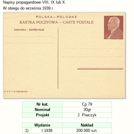
Napisy propagandowe VIII, IX lub X.
W obiegu do września 1939 r.
Nr kat.
Cp 79
Nominał
30gr
Projekt
J. Piwczyk
Wydanie
Nakład
1)
I 1938
200.000 szt.