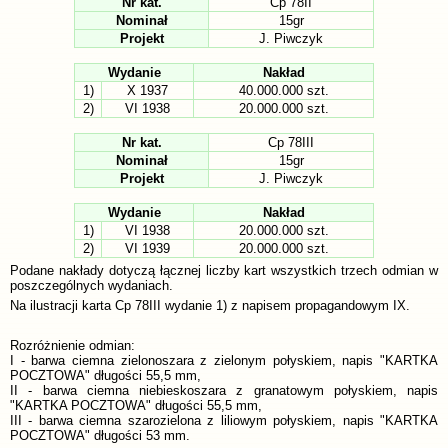
Nr kat.
Cp 78II
Nominał
15gr
Projekt
J. Piwczyk
Wydanie
Nakład
1)
X 1937
40.000.000 szt.
2)
VI 1938
20.000.000 szt.
Nr kat.
Cp 78III
Nominał
15gr
Projekt
J. Piwczyk
Wydanie
Nakład
1)
VI 1938
20.000.000 szt.
2)
VI 1939
20.000.000 szt.
Podane nakłady dotyczą łącznej liczby kart wszystkich trzech odmian w
poszczególnych wydaniach.
Na ilustracji karta Cp 78III wydanie 1) z napisem propagandowym IX.
Rozróżnienie odmian:
I - barwa ciemna zielonoszara z zielonym połyskiem, napis "KARTKA
POCZTOWA" długości 55,5 mm,
II - barwa ciemna niebieskoszara z granatowym połyskiem, napis
"KARTKA POCZTOWA" długości 55,5 mm,
III - barwa ciemna szarozielona z liliowym połyskiem, napis "KARTKA
POCZTOWA" długości 53 mm.