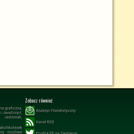
Zobacz również
ta graficzna,
Biuletyn Filatelistyczny
 JavaScript,
Jedziniak,
Kanał RSS
ichkolwiek
ony możliwe
Profil KZP na Twitterze