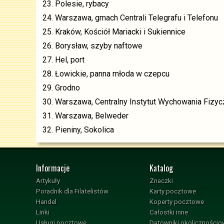
23.
Polesie, rybacy
24.
Warszawa, gmach Centrali Telegrafu i Telefonu
25.
Kraków, Kościół Mariacki i Sukiennice
26.
Borysław, szyby naftowe
27.
Hel, port
28.
Łowickie, panna młoda w czepcu
29.
Grodno
30.
Warszawa, Centralny Instytut Wychowania Fizyc
31.
Warszawa, Belweder
32.
Pieniny, Sokolica
Informacje
Katalog
Artykuły
Znaczki
Poradnik dla Filatelistów
Karty pocztowe
Handel
Koperty pocztowe
Linki
Całostki inne
Usługi pocztowe
Datowniki okoliczności