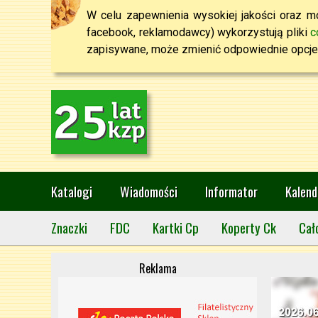
W celu zapewnienia wysokiej jakości oraz mo
facebook, reklamodawcy) wykorzystują pliki
c
zapisywane, może zmienić odpowiednie opcje 
Katalogi
Wiadomości
Informator
Kalend
Znaczki
FDC
Kartki Cp
Koperty Ck
Cał
Reklama