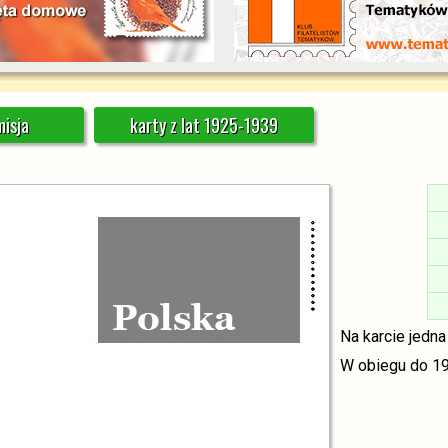
isja
karty z lat 1925-1939
Na karcie jedna
W obiegu do 19