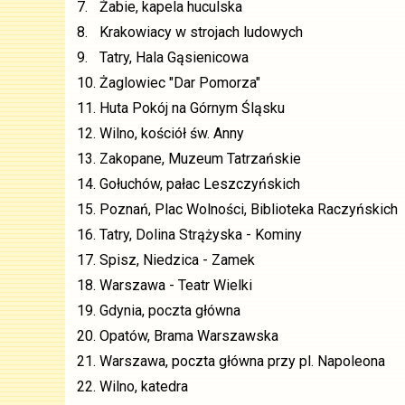
7.
Żabie, kapela huculska
8.
Krakowiacy w strojach ludowych
9.
Tatry, Hala Gąsienicowa
10.
Żaglowiec "Dar Pomorza"
11.
Huta Pokój na Górnym Śląsku
12.
Wilno, kościół św. Anny
13.
Zakopane, Muzeum Tatrzańskie
14.
Gołuchów, pałac Leszczyńskich
15.
Poznań, Plac Wolności, Biblioteka Raczyńskich
16.
Tatry, Dolina Strążyska - Kominy
17.
Spisz, Niedzica - Zamek
18.
Warszawa - Teatr Wielki
19.
Gdynia, poczta główna
20.
Opatów, Brama Warszawska
21.
Warszawa, poczta główna przy pl. Napoleona
22.
Wilno, katedra