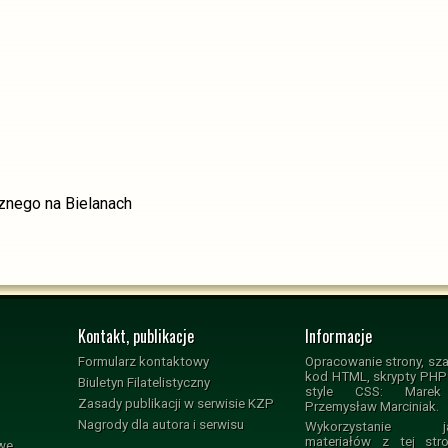
znego na Bielanach
Kontakt, publikacje
Informacje
Formularz kontaktowy
Opracowanie strony, sza
kod HTML, skrypty PHP i
Biuletyn Filatelistyczny
style CSS: Marek 
Zasady publikacji w serwisie KZP
Przemysław Marciniak.
Nagrody dla autora i serwisu
Wykorzystanie jak
materiałów z tej str
owe