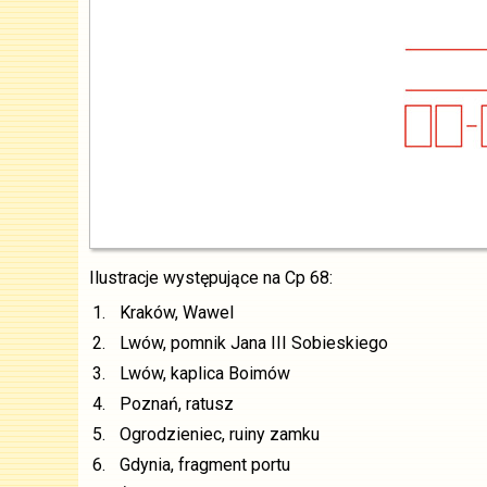
Ilustracje występujące na Cp 68:
1.
Kraków, Wawel
2.
Lwów, pomnik Jana III Sobieskiego
3.
Lwów, kaplica Boimów
4.
Poznań, ratusz
5.
Ogrodzieniec, ruiny zamku
6.
Gdynia, fragment portu