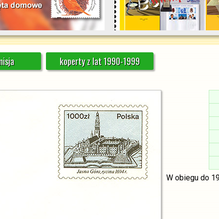
isja
koperty z lat 1990-1999
W obiegu do 19