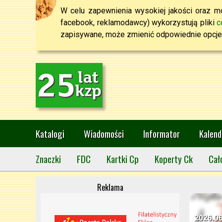
W celu zapewnienia wysokiej jakości oraz mo
facebook, reklamodawcy) wykorzystują pliki
c
zapisywane, może zmienić odpowiednie opcje 
Katalogi
Wiadomości
Informator
Kalend
Znaczki
FDC
Kartki Cp
Koperty Ck
Cał
Reklama