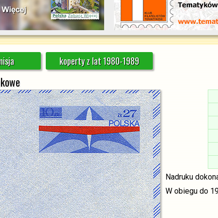
isja
koperty z lat 1980-1989
rukowe
Nadruku dokona
W obiegu do 19