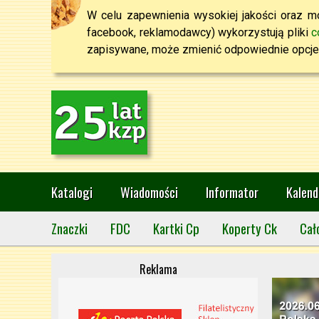
W celu zapewnienia wysokiej jakości oraz mo
facebook, reklamodawcy) wykorzystują pliki
c
zapisywane, może zmienić odpowiednie opcje 
Katalogi
Wiadomości
Informator
Kalend
Znaczki
FDC
Kartki Cp
Koperty Ck
Cał
Reklama