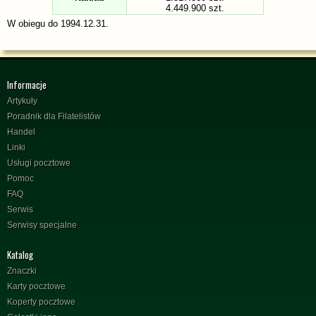
4.449.900 szt.
W obiegu do 1994.12.31.
Informacje
Artykuły
Poradnik dla Filatelistów
Handel
Linki
Usługi pocztowe
Pomoc
FAQ
Serwis
Serwisy specjalne
Katalog
Znaczki
Karty pocztowe
Koperty pocztowe