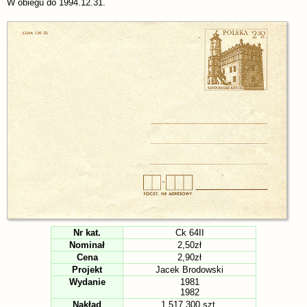
W obiegu do 1994.12.31.
Nr kat.
Ck 64II
Nominał
2,50zł
Cena
2,90zł
Projekt
Jacek Brodowski
Wydanie
1981
1982
Nakład
1.517.300 szt.