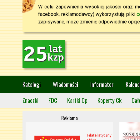
W celu zapewnienia wysokiej jakości oraz mo
facebook, reklamodawcy) wykorzystują pliki
c
zapisywane, może zmienić odpowiednie opcje 
Katalogi
Wiadomości
Informator
Kalend
Znaczki
FDC
Kartki Cp
Koperty Ck
Cał
Reklama