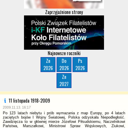
Zaprzyjaźnione strony
Najnowsze roczniki
Zn
Do
Ps
2026
2026
2026
Zn
2027
11 listopada 1918-2009
2009.11.13. 16:17
Po 123 latach niebytu i prób wymazania z map Europy, po 4 latach
zaciętych bojów I Wojny Światowej, Polska odzyskała Niepodległość.
Zawdzięcza to w głównej mierze Józefowi Piłsudskiemu, Naczelnikowi
Państwa, Marszałkowi, Ministrowi Spraw Wojskowych, Ziukowi,