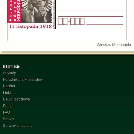
Wiesław Mochnacki
Informacje
Artykuły
Poradnik dla Filatelistów
Handel
Linki
Usługi pocztowe
Pomoc
FAQ
Serwis
Serwisy specjalne