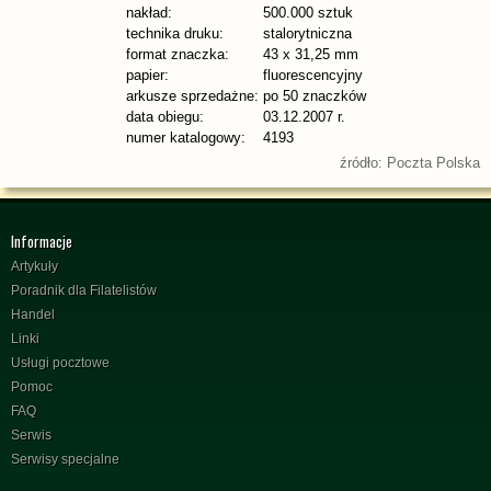
nakład:
500.000 sztuk
technika druku:
stalorytniczna
format znaczka:
43 x 31,25 mm
papier:
fluorescencyjny
arkusze sprzedażne:
po 50 znaczków
data obiegu:
03.12.2007 r.
numer katalogowy:
4193
źródło: Poczta Polska
Informacje
Artykuły
Poradnik dla Filatelistów
Handel
Linki
Usługi pocztowe
Pomoc
FAQ
Serwis
Serwisy specjalne