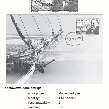
Podstawowe dane emisji:
autor projektu:
Maciej Jędrysik
autor rytu:
J.M.Kopecki
ilość znaczków:
1
wartość:
3 zł