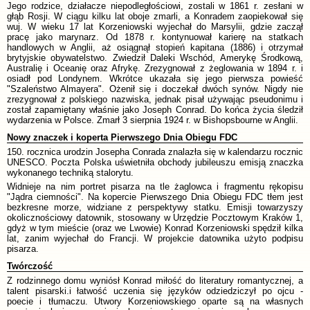
Jego rodzice, działacze niepodległościowi, zostali w 1861 r. zesłani w
głąb Rosji. W ciągu kilku lat oboje zmarli, a Konradem zaopiekował się
wuj. W wieku 17 lat Korzeniowski wyjechał do Marsylii, gdzie zaczął
pracę jako marynarz. Od 1878 r. kontynuował karierę na statkach
handlowych w Anglii, aż osiągnął stopień kapitana (1886) i otrzymał
brytyjskie obywatelstwo. Zwiedził Daleki Wschód, Amerykę Środkową,
Australię i Oceanię oraz Afrykę. Zrezygnował z żeglowania w 1894 r. i
osiadł pod Londynem. Wkrótce ukazała się jego pierwsza powieść
"Szaleństwo Almayera". Ożenił się i doczekał dwóch synów. Nigdy nie
zrezygnował z polskiego nazwiska, jednak pisał używając pseudonimu i
został zapamiętany właśnie jako Joseph Conrad. Do końca życia śledził
wydarzenia w Polsce. Zmarł 3 sierpnia 1924 r. w Bishopsbourne w Anglii.
Nowy znaczek i koperta Pierwszego Dnia Obiegu FDC
150. rocznica urodzin Josepha Conrada znalazła się w kalendarzu rocznic
UNESCO. Poczta Polska uświetniła obchody jubileuszu emisją znaczka
wykonanego techniką stalorytu.
Widnieje na nim portret pisarza na tle żaglowca i fragmentu rękopisu
"Jądra ciemności". Na kopercie Pierwszego Dnia Obiegu FDC tłem jest
bezkresne morze, widziane z perspektywy statku. Emisji towarzyszy
okolicznościowy datownik, stosowany w Urzędzie Pocztowym Kraków 1,
gdyż w tym mieście (oraz we Lwowie) Konrad Korzeniowski spędził kilka
lat, zanim wyjechał do Francji. W projekcie datownika użyto podpisu
pisarza.
Twórczość
Z rodzinnego domu wyniósł Konrad miłość do literatury romantycznej, a
talent pisarski.i łatwość uczenia się języków odziedziczył po ojcu -
poecie i tłumaczu. Utwory Korzeniowskiego oparte są na własnych