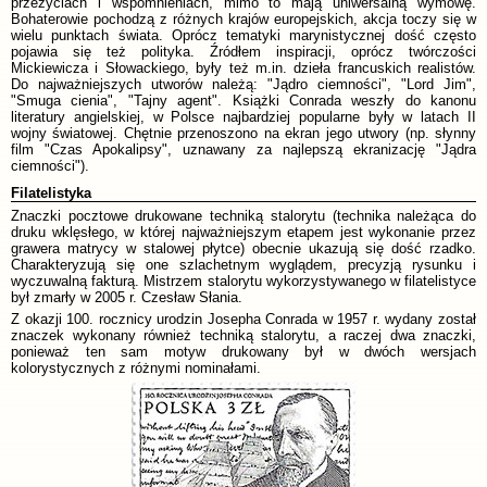
przeżyciach i wspomnieniach, mimo to mają uniwersalną wymowę.
Bohaterowie pochodzą z różnych krajów europejskich, akcja toczy się w
wielu punktach świata. Oprócz tematyki marynistycznej dość często
pojawia się też polityka. Źródłem inspiracji, oprócz twórczości
Mickiewicza i Słowackiego, były też m.in. dzieła francuskich realistów.
Do najważniejszych utworów należą: "Jądro ciemności", "Lord Jim",
"Smuga cienia", "Tajny agent". Książki Conrada weszły do kanonu
literatury angielskiej, w Polsce najbardziej popularne były w latach II
wojny światowej. Chętnie przenoszono na ekran jego utwory (np. słynny
film "Czas Apokalipsy", uznawany za najlepszą ekranizację "Jądra
ciemności").
Filatelistyka
Znaczki pocztowe drukowane techniką stalorytu (technika należąca do
druku wklęsłego, w której najważniejszym etapem jest wykonanie przez
grawera matrycy w stalowej płytce) obecnie ukazują się dość rzadko.
Charakteryzują się one szlachetnym wyglądem, precyzją rysunku i
wyczuwalną fakturą. Mistrzem stalorytu wykorzystywanego w filatelistyce
był zmarły w 2005 r. Czesław Słania.
Z okazji 100. rocznicy urodzin Josepha Conrada w 1957 r. wydany został
znaczek wykonany również techniką stalorytu, a raczej dwa znaczki,
ponieważ ten sam motyw drukowany był w dwóch wersjach
kolorystycznych z różnymi nominałami.