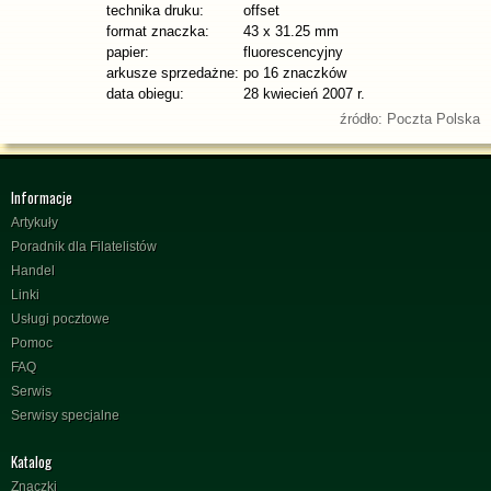
technika druku:
offset
format znaczka:
43 x 31.25 mm
papier:
fluorescencyjny
arkusze sprzedażne:
po 16 znaczków
data obiegu:
28 kwiecień 2007 r.
źródło: Poczta Polska
Informacje
Artykuły
Poradnik dla Filatelistów
Handel
Linki
Usługi pocztowe
Pomoc
FAQ
Serwis
Serwisy specjalne
Katalog
Znaczki