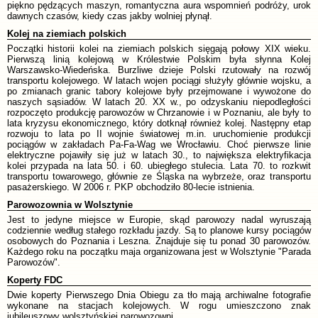
piękno pędzących maszyn, romantyczna aura wspomnień podróży, urok
dawnych czasów, kiedy czas jakby wolniej płynął.
Kolej na ziemiach polskich
Początki historii kolei na ziemiach polskich sięgają połowy XIX wieku.
Pierwszą linią kolejową w Królestwie Polskim była słynna Kolej
Warszawsko-Wiedeńska. Burzliwe dzieje Polski rzutowały na rozwój
transportu kolejowego. W latach wojen pociągi służyły głównie wojsku, a
po zmianach granic tabory kolejowe były przejmowane i wywożone do
naszych sąsiadów. W latach 20. XX w., po odzyskaniu niepodległości
rozpoczęto produkcję parowozów w Chrzanowie i w Poznaniu, ale były to
lata kryzysu ekonomicznego, który dotknął również kolej. Następny etap
rozwoju to lata po II wojnie światowej m.in. uruchomienie produkcji
pociągów w zakładach Pa-Fa-Wag we Wrocławiu. Choć pierwsze linie
elektryczne pojawiły się już w latach 30., to największa elektryfikacja
kolei przypada na lata 50. i 60. ubiegłego stulecia. Lata 70. to rozkwit
transportu towarowego, głównie ze Śląska na wybrzeże, oraz transportu
pasażerskiego. W 2006 r. PKP obchodziło 80-lecie istnienia.
Parowozownia w Wolsztynie
Jest to jedyne miejsce w Europie, skąd parowozy nadal wyruszają
codziennie według stałego rozkładu jazdy. Są to planowe kursy pociągów
osobowych do Poznania i Leszna. Znajduje się tu ponad 30 parowozów.
Każdego roku na początku maja organizowana jest w Wolsztynie "Parada
Parowozów".
Koperty FDC
Dwie koperty Pierwszego Dnia Obiegu za tło mają archiwalne fotografie
wykonane na stacjach kolejowych. W rogu umieszczono znak
jubileuszowy wolsztyńskiej parowozowni.