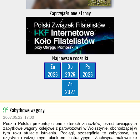
Zaprzyjaźnione strony
Najnowsze roczniki
Zn
Do
Ps
2026
2026
2026
Zn
2027
Zabytkowe wagony
2007.05.22. 17:03
Poczta Polska prezentuje serię czterech znaczków, przedstawiających
zabytkowe wagony kolejowe z parowozowni w Wolsztynie, obchodzącej w
tym roku stulecie istnienia. Pociągi, szczególnie te zabytkowe, są
częstym i wdzięcznym obiektem ilustracyjnym. Zachwyca malownicze